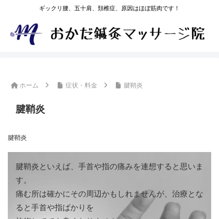
ギックリ腰、五十肩、頚椎症、原因はほぼ筋肉です！
ホーム
症状・料金
腱鞘炎
腱鞘炎
腱鞘炎
腱鞘炎といえば、手首や指の痛みを連想すると思いま
す。
痛む所は確かにその周辺かもしれませんが、治療とな
ると手首や指ばかりを