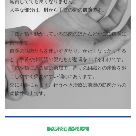
施術してても良くなりません。
大事な部分は、肘から手首の間の
前腕
です。
手首と指を動かしている筋肉のほとんどがこの前腕に
あります。
前腕の筋肉たちを使いすぎたり、かたくなったりする
と、手首や指周辺の腱たちが悲鳴を上げるわけです。
手首や指に通る腱は窮屈で、周りの組織との摩擦を起
こしやすく痛めやすい傾向にあります。
兎にも角にもまず、行うべき治療は前腕の筋肉たちの
柔軟性向上です。
予約お問い合わせ